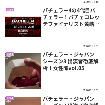
2021.11.16
バチェラー4の4代目バ
Trend
チェラー！バチェロレッ
テファイナリスト黄皓に
決定！
2021.11.01
バチェラー・ジャパン
Trend
シーズン3 出演者徹底解
析！女性陣vol.05
2019.10.03
バチェラー・ジャパン
Trend