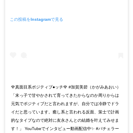
この投稿をInstagramで見る
🌹真面目系ポジティブ●ッチ🌹 #加賀美碧（かがみあおい）
「末っ子で甘やかされて育ってきたからなのか周りからは
元気でポジティブだと言われますが、自分では冷静でドラ
イだと思っています。癒し系と言われる反面、策士で計画
的なタイプなので絶対に友永さんとの結婚を叶えてみせま
す！」 YouTubeでインタビュー動画配信中✨ #バチェラー