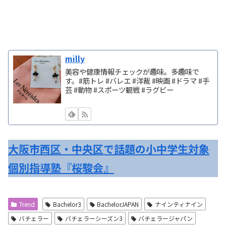
milly
美容や健康情報チェックが趣味。多趣味で
す。#筋トレ #バレエ #洋裁 #映画 #ドラマ #手
芸 #動物 #スポーツ観戦 #ラグビー
大阪市西区・中央区で話題の小中学生対象
個別指導塾『桜駿会』
Trend
Bachelor3
BachelorJAPAN
ナインティナイン
バチェラー
バチェラーシーズン3
バチェラージャパン