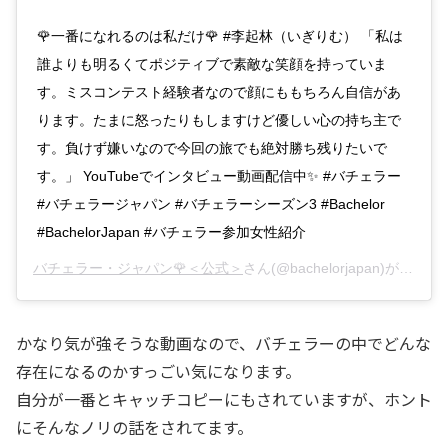
🌹一番になれるのは私だけ🌹 #李起林（いぎりむ） 「私は
誰よりも明るくてポジティブで素敵な笑顔を持っていま
す。ミスコンテスト経験者なので顔にももちろん自信があ
ります。たまに怒ったりもしますけど優しい心の持ち主で
す。負けず嫌いなので今回の旅でも絶対勝ち残りたいで
す。」 YouTubeでインタビュー動画配信中✨ #バチェラー
#バチェラージャパン #バチェラーシーズン3 #Bachelor
#BachelorJapan #バチェラー参加女性紹介
バチェラー・ジャパン🌹＜公式＞
さん(@bachelorjapan)がシェアした投稿 –
かなり気が強そうな動画なので、バチェラーの中でどんな
存在になるのかすっごい気になります。
自分が一番とキャッチコピーにもされていますが、ホント
にそんなノリの話をされてます。