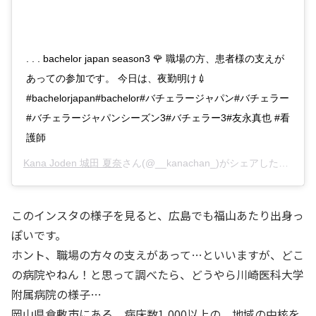
. . . bachelor japan season3 🌹 職場の方、患者様の支えが
あっての参加です。 今日は、夜勤明け💉
#bachelorjapan#bachelor#バチェラージャパン#バチェラー
#バチェラージャパンシーズン3#バチェラー3#友永真也 #看
護師
Kana Joden 城田 夏奈
さん(@__kanachan_)がシェアした投稿 –
このインスタの様子を見ると、広島でも福山あたり出身っ
ぽいです。
ホント、職場の方々の支えがあって…といいますが、どこ
の病院やねん！と思って調べたら、どうやら川崎医科大学
附属病院の様子…
岡山県倉敷市にある、病床数1,000以上の、地域の中核を