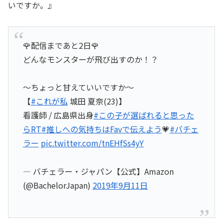
いですか。』
🌹配信まであと2日🌹
どんなモンスターが飛び出すのか！？
〜ちょっと甘えていいですか〜
【
#これが私
城田 夏奈(23)】
看護師 / 広島県出身
#この子が選ばれると思った
らRT
#推しへの気持ちはFavで伝えよう
💗
#バチェ
ラー
pic.twitter.com/tnEHfSs4yY
— バチェラー・ジャパン【公式】Amazon
(@BachelorJapan)
2019年9月11日