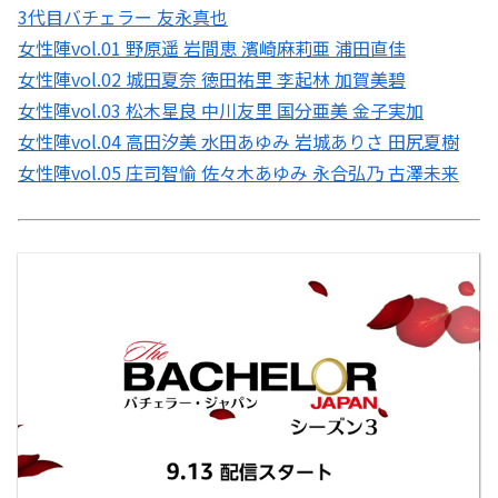
3代目バチェラー 友永真也
女性陣vol.01 野原遥 岩間恵 濱崎麻莉亜 浦田直佳
女性陣vol.02 城田夏奈 徳田祐里 李起林 加賀美碧
女性陣vol.03 松木星良 中川友里 国分亜美 金子実加
女性陣vol.04 高田汐美 水田あゆみ 岩城ありさ 田尻夏樹
女性陣vol.05 庄司智愉 佐々木あゆみ 永合弘乃 古澤未来