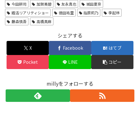
今田耕司
加賀美碧
友永真也
城田夏奈
婚活リアリティショー
徳田祐里
指原莉乃
李起林
藤森慎吾
高橋真麻
シェアする
X
Facebook
はてブ
Pocket
LINE
コピー
millyをフォローする