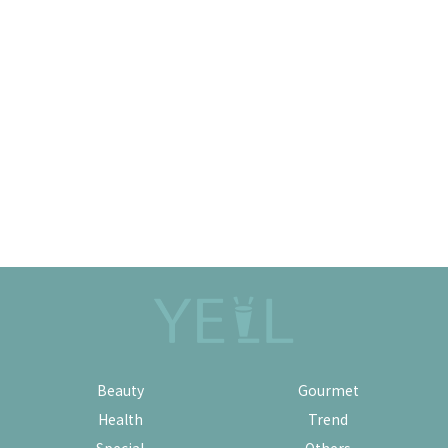
Beauty
Gourmet
Health
Trend
Special
Others