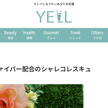
キレイになりたいあなたを応援
Beauty
Health
Gourmet
Trend
Others
美容
健康
グルメ
トレンド
その他
ァイバー配合のシャレコレスキュ