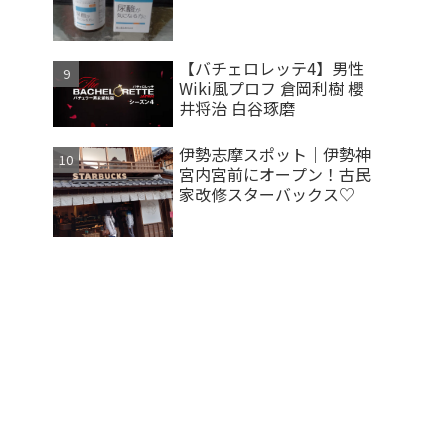
【バチェロレッテ4】男性
Wiki風プロフ 倉岡利樹 櫻
井将治 白谷琢磨
伊勢志摩スポット｜伊勢神
宮内宮前にオープン！古民
家改修スターバックス♡