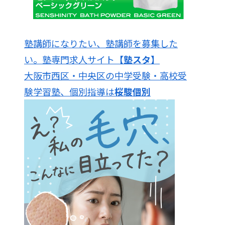
塾講師になりたい、塾講師を募集した
い。塾専門求人サイト
【塾スタ】
大阪市西区・中央区の中学受験・高校受
験学習塾、個別指導は
桜駿個別