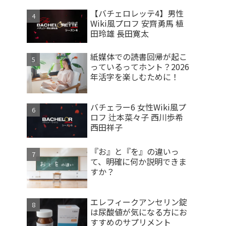
【バチェロレッテ4】男性
Wiki風プロフ 安齊勇馬 植
田玲雄 長田寛太
紙媒体での読書回帰が起こ
っているってホント？2026
年活字を楽しむために！
バチェラー6 女性Wiki風プ
ロフ 辻本菜々子 西川歩希
西田祥子
『お』と『を』の違いっ
て、明確に何か説明できま
すか？
エレフィークアンセリン錠
は尿酸値が気になる方にお
すすめのサプリメント