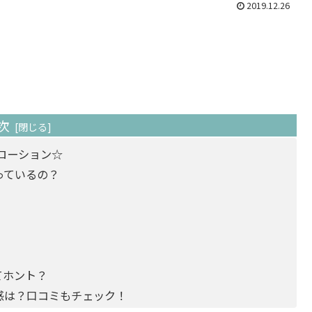
2019.12.26
次
ローション☆
入っているの？
てホント？
用感は？口コミもチェック！