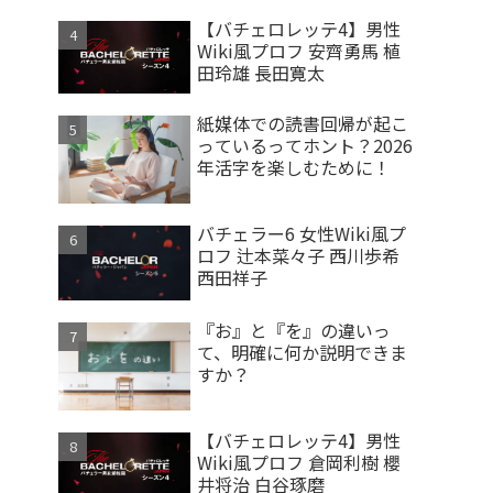
【バチェロレッテ4】男性
Wiki風プロフ 安齊勇馬 植
田玲雄 長田寛太
紙媒体での読書回帰が起こ
っているってホント？2026
年活字を楽しむために！
バチェラー6 女性Wiki風プ
ロフ 辻本菜々子 西川歩希
西田祥子
『お』と『を』の違いっ
て、明確に何か説明できま
すか？
【バチェロレッテ4】男性
Wiki風プロフ 倉岡利樹 櫻
井将治 白谷琢磨