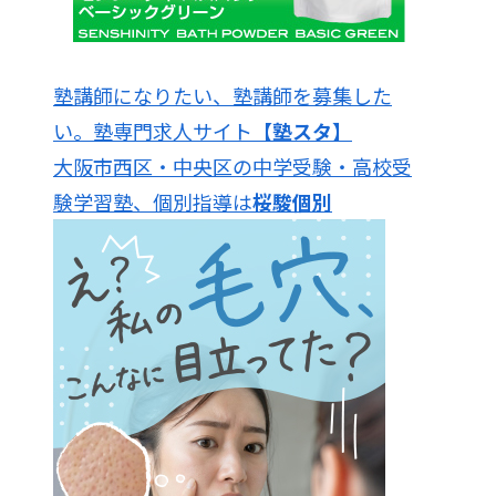
塾講師になりたい、塾講師を募集した
い。塾専門求人サイト
【塾スタ】
大阪市西区・中央区の中学受験・高校受
験学習塾、個別指導は
桜駿個別