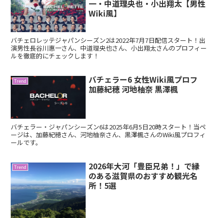
一・中道理央也・小出翔太【男性
Wiki風】
バチェロレッテジャパンシーズン2は2022年7月7日配信スタート！出
演男性長谷川惠一さん、中道理央也さん、小出翔太さんのプロフィー
ルを徹底的にチェックします！
バチェラー6 女性Wiki風プロフ
Trend
加藤紀穂 河地柚奈 黒澤楓
バチェラー・ジャパンシーズン6は2025年6月5日20時スタート！当ペ
ージは、加藤紀穂さん、河地柚奈さん、黒澤楓さんのWiki風プロフィ
ールです。
2026年大河「豊臣兄弟！」で縁
Trend
のある滋賀県のおすすめ観光名
所！5選