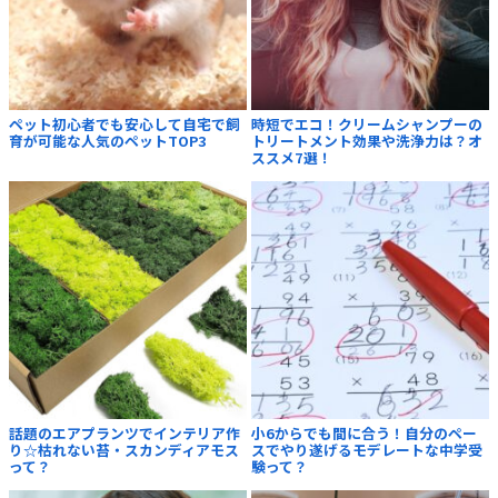
ペット初心者でも安心して自宅で飼
時短でエコ！クリームシャンプーの
育が可能な人気のペットTOP3
トリートメント効果や洗浄力は？オ
ススメ7選！
話題のエアプランツでインテリア作
小6からでも間に合う！自分のペー
り☆枯れない苔・スカンディアモス
スでやり遂げるモデレートな中学受
って？
験って？