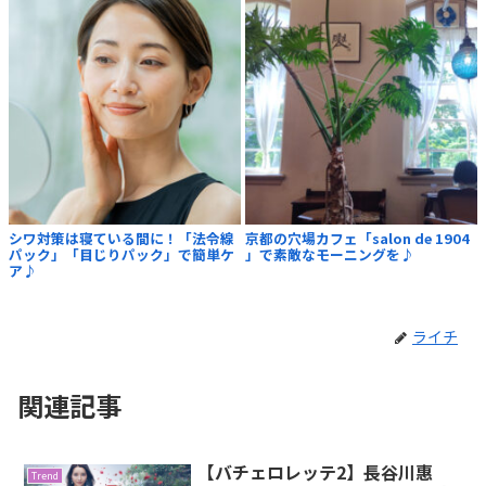
シワ対策は寝ている間に！「法令線
京都の穴場カフェ「salon de 1904
パック」「目じりパック」で簡単ケ
」で素敵なモーニングを♪
ア♪
ライチ
関連記事
【バチェロレッテ2】長谷川惠
Trend