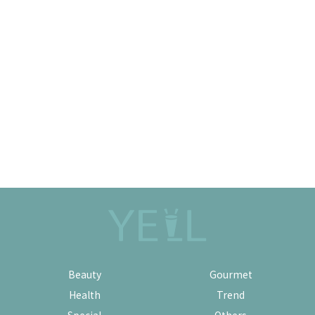
Beauty
Gourmet
Health
Trend
Special
Others