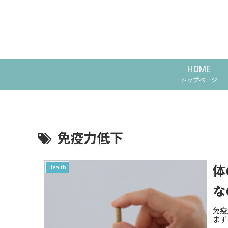
HOME
トップページ
免疫力低下
体
Health
な
免疫
まず