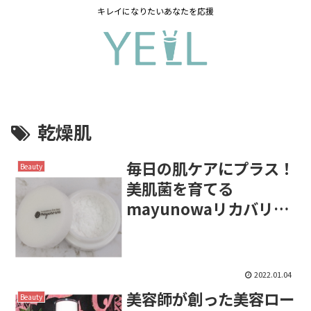
キレイになりたいあなたを応援
乾燥肌
毎日の肌ケアにプラス！
Beauty
美肌菌を育てる
mayunowaリカバリー
パウダー
2022.01.04
美容師が創った美容ロー
Beauty