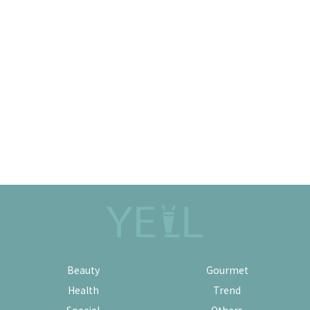
Beauty
Gourmet
Health
Trend
Special
Others