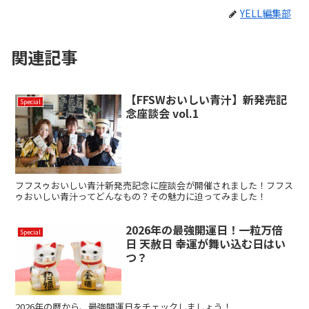
YELL編集部
関連記事
【FFSWおいしい青汁】新発売記
Special
念座談会 vol.1
フフスゥおいしい青汁新発売記念に座談会が開催されました！フフス
ゥおいしい青汁ってどんなもの？その魅力に迫ってみました！
2026年の最強開運日！一粒万倍
Special
日 天赦日 幸運が舞い込む日はい
つ？
2026年の暦から、最強開運日をチェックしましょう！