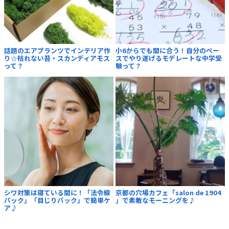
話題のエアプランツでインテリア作
小6からでも間に合う！自分のペー
り☆枯れない苔・スカンディアモス
スでやり遂げるモデレートな中学受
って？
験って？
シワ対策は寝ている間に！「法令線
京都の穴場カフェ「salon de 1904
パック」「目じりパック」で簡単ケ
」で素敵なモーニングを♪
ア♪