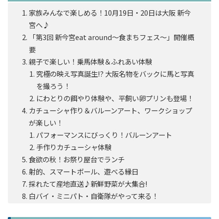
家族みんなで楽しめる！10月19日・20日は大阪 新今
宮へ♪
「第3回 新今宮eat around〜食まちフェス〜」開催概
要
親子で楽しい！乗馬体験＆ふれあい体験
究極の映え写真誕生!? 大阪名物をバックに馬と写真
を撮ろう！
にわとりの餌やり体験や、平飼い卵プリンも登場！
カチューシャ作り＆バルーンアート、ワークショップ
が楽しい！
パフォーマンスにびっくり！バルーンアート
手作りカチューシャ体験
食欲の秋！お祭り屋台でランチ
射的、スマートボール、遊べる縁日
採れたて産地直送♪新鮮野菜が大集合!
白バイ・ミニパト・自衛隊がやって来る！