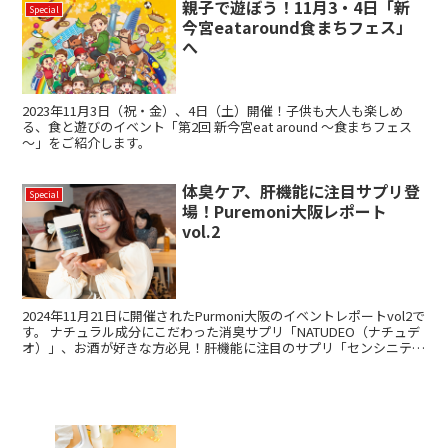
親子で遊ぼう！11月3・4日「新
Special
今宮eataround食まちフェス」
へ
2023年11月3日（祝・金）、4日（土）開催！子供も大人も楽しめ
る、食と遊びのイベント「第2回 新今宮eat around ～食まちフェス
～」をご紹介します。
体臭ケア、肝機能に注目サプリ登
Special
場！Puremoni大阪レポート
vol.2
2024年11月21日に開催されたPurmoni大阪のイベントレポートvol2で
す。 ナチュラル成分にこだわった消臭サプリ「NATUDEO（ナチュデ
オ）」、お酒が好きな方必見！肝機能に注目のサプリ「センシニティ
カプセルリカバリ―オレンジ」についてご紹介します。