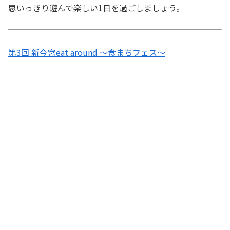
思いっきり遊んで楽しい1日を過ごしましょう。
第3回 新今宮eat around ～食まちフェス～