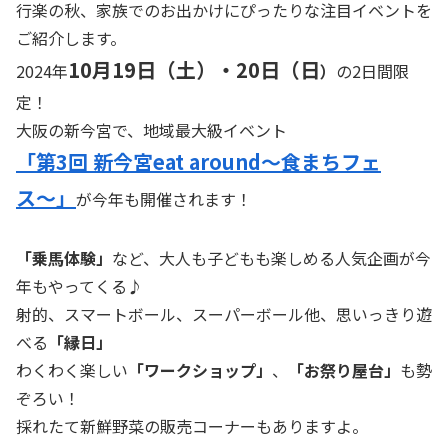
行楽の秋、家族でのお出かけにぴったりな注目イベントを
ご紹介します。
10月19日（土）・20日（日
2024年
）
の2日間限
定！
大阪の新今宮で、地域最大級イベント
「第3回 新今宮eat around〜食まちフェ
ス〜」
が今年も開催されます！
「乗馬体験」
など、大人も子どもも楽しめる人気企画が今
年もやってくる♪
射的、スマートボール、スーパーボール他、思いっきり遊
べる
「縁日」
わくわく楽しい
「ワークショップ」
、
「お祭り屋台」
も勢
ぞろい！
採れたて新鮮野菜の販売コーナーもありますよ。