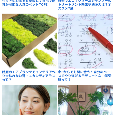
ペット初心者でも安心して自宅で飼
時短でエコ！クリームシャンプーの
育が可能な人気のペットTOP3
トリートメント効果や洗浄力は？オ
ススメ7選！
話題のエアプランツでインテリア作
小6からでも間に合う！自分のペー
り☆枯れない苔・スカンディアモス
スでやり遂げるモデレートな中学受
って？
験って？