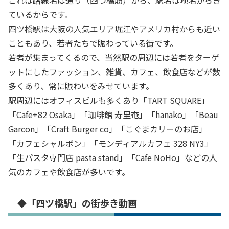
これは路線名は通り（四つ橋筋）から、駅名は地名からき
ているからです。
四ツ橋駅は大阪の人気エリア堀江やアメリカ村からも近い
こともあり、若者たちで賑わっている街です。
若者が集まってくるので、当然駅の周辺には若者をターゲ
ットにしたファッション、雑貨、カフェ、飲食店などが数
多くあり、常に賑わいをみせています。
駅周辺にはオフィスビルも多くあり「TART SQUARE」
「Cafe+82 Osaka」「珈啡館 寿里奄」「hanako」「Beau
Garcon」「Craft Burger co」「こぐまカリーのお店」
「カフェシャルボン」「モンディアルカフェ 328 NY3」
「生パスタ専門店 pasta stand」「Cafe NoHo」などの人
気のカフェや飲食店が多いです。
◆「四ツ橋駅」の街歩き動画