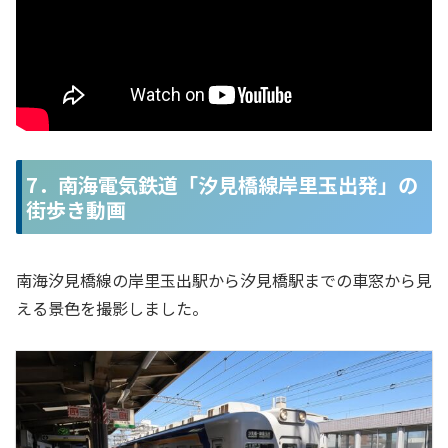
7．南海電気鉄道「汐見橋線岸里玉出発」の
街歩き動画
南海汐見橋線の岸里玉出駅から汐見橋駅までの車窓から見
える景色を撮影しました。