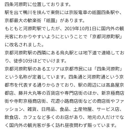
四条河原町に位置しております。
駅を出て鴨川を挟んで東側には京阪電車の祇園四条駅や、
京都最大の歓楽街「祇園」があります。
もともと河原町駅でしたが、2019年10月1日に国内外の観
光客にわかりやすいようにということで「京都河原町駅」
に改名されました。
京都河原町駅の西隣にある烏丸駅とは地下道で連絡してお
り、徒歩10分ほどでいけます。
京都河原町駅のあるエリアは京都市民には「四条河原町」
という名称が定着しています。四条通と河原町通という京
都市を代表する通りからきており、駅の周辺には高島屋京
都店、藤井大丸等の百貨店や専門店街のほか、新京極商店
街や寺町京極商店街、花遊小路商店街などの商店街やファ
ッション、雑貨、日用品、食品、土産物屋、サービス店、
飲食店、カフェなど多くのお店があり、地元の人だけでな
く国内外の観光客が多く訪れ昼夜問わず賑っています。