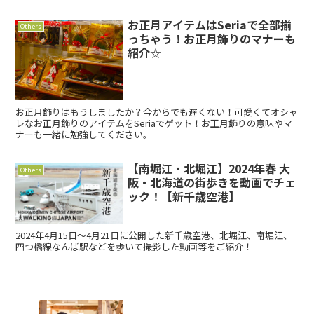
お正月アイテムはSeriaで全部揃
Others
っちゃう！お正月飾りのマナーも
紹介☆
お正月飾りはもうしましたか？今からでも遅くない！可愛くてオシャ
レなお正月飾りのアイテムをSeriaでゲット！お正月飾りの意味やマ
ナーも一緒に勉強してください。
【南堀江・北堀江】2024年春 大
Others
阪・北海道の街歩きを動画でチェ
ック！【新千歳空港】
2024年4月15日～4月21日に公開した新千歳空港、北堀江、南堀江、
四つ橋線なんば駅などを歩いて撮影した動画等をご紹介！