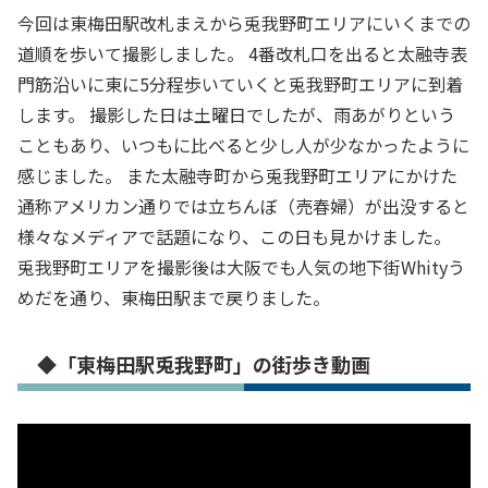
今回は東梅田駅改札まえから兎我野町エリアにいくまでの
道順を歩いて撮影しました。 4番改札口を出ると太融寺表
門筋沿いに東に5分程歩いていくと兎我野町エリアに到着
します。 撮影した日は土曜日でしたが、雨あがりという
こともあり、いつもに比べると少し人が少なかったように
感じました。 また太融寺町から兎我野町エリアにかけた
通称アメリカン通りでは立ちんぼ（売春婦）が出没すると
様々なメディアで話題になり、この日も見かけました。
兎我野町エリアを撮影後は大阪でも人気の地下街Whityう
めだを通り、東梅田駅まで戻りました。
◆「東梅田駅兎我野町」の街歩き動画