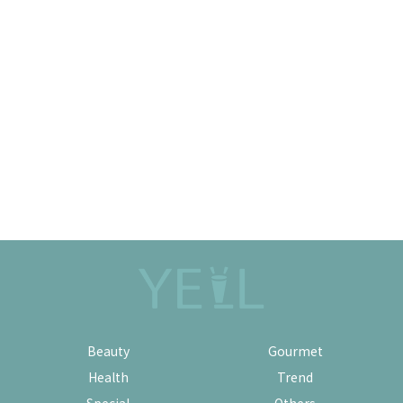
Beauty
Gourmet
Health
Trend
Special
Others