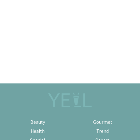
Beauty
Gourmet
Health
Trend
Special
Others