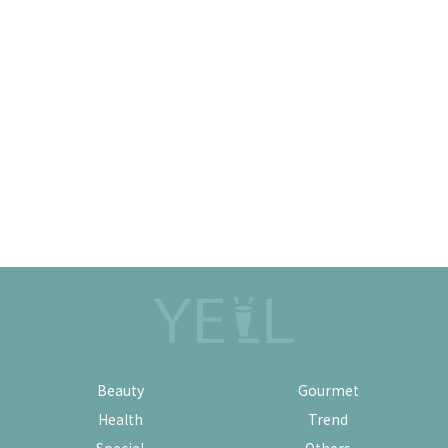
Beauty
Gourmet
Health
Trend
Special
Others