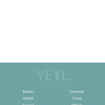
Beauty
Gourmet
Health
Trend
Special
Others