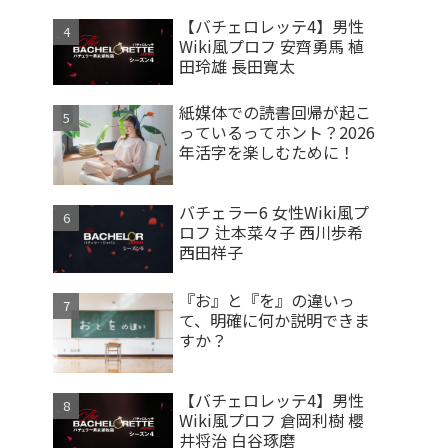
【バチェロレッテ4】男性
Wiki風プロフ 安齊勇馬 植
田玲雄 長田寛太
紙媒体での読書回帰が起こ
っているってホント？2026
年活字を楽しむために！
バチェラー6 女性Wiki風プ
ロフ 辻本菜々子 西川歩希
西田祥子
『お』と『を』の違いっ
て、明確に何か説明できま
すか？
【バチェロレッテ4】男性
Wiki風プロフ 倉岡利樹 櫻
井将治 白谷琢磨