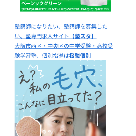
塾講師になりたい、塾講師を募集した
い。塾専門求人サイト
【塾スタ】
大阪市西区・中央区の中学受験・高校受
験学習塾、個別指導は
桜駿個別