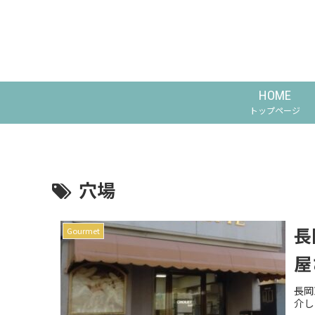
HOME
トップページ
穴場
長
Gourmet
屋
長岡
介し