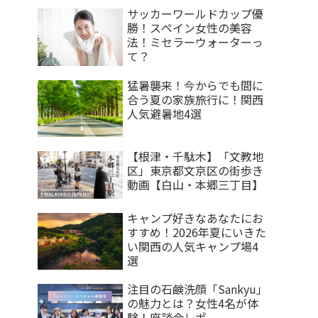
サッカーワールドカップ優
勝！スペイン女性の美容
法！ミセラーウォーターっ
て？
猛暑襲来！今からでも間に
合う夏の家族旅行に！関西
人気避暑地4選
【根津・千駄木】「文教地
区」東京都文京区の街歩き
動画【白山・本郷三丁目】
キャンプ好きなあなたにお
すすめ！2026年夏にいきた
い関西の人気キャンプ場4
選
注目の石鹸洗顔「Sankyu」
の魅力とは？女性4名が体
験！座談会レポ