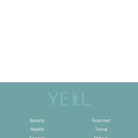
Beauty
Gourmet
Health
Trend
Special
Others