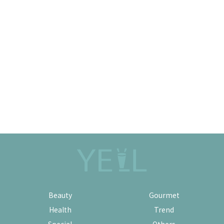
Beauty
Gourmet
Health
Trend
Special
Others