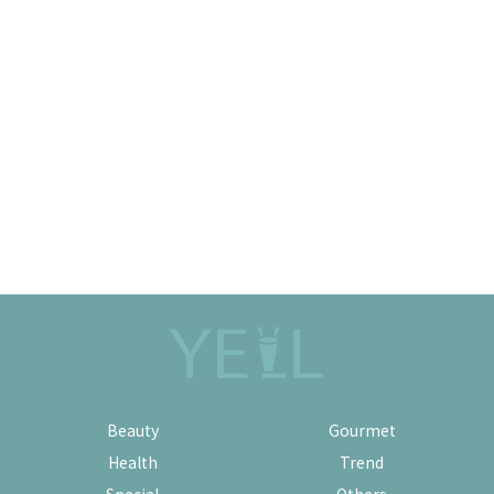
Beauty
Gourmet
Health
Trend
Special
Others