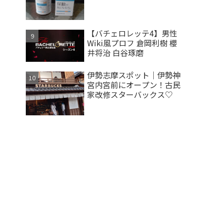
【バチェロレッテ4】男性
Wiki風プロフ 倉岡利樹 櫻
井将治 白谷琢磨
伊勢志摩スポット｜伊勢神
宮内宮前にオープン！古民
家改修スターバックス♡