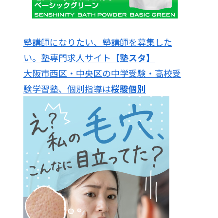
塾講師になりたい、塾講師を募集した
い。塾専門求人サイト
【塾スタ】
大阪市西区・中央区の中学受験・高校受
験学習塾、個別指導は
桜駿個別