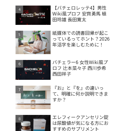
【バチェロレッテ4】男性
Wiki風プロフ 安齊勇馬 植
田玲雄 長田寛太
紙媒体での読書回帰が起こ
っているってホント？2026
年活字を楽しむために！
バチェラー6 女性Wiki風プ
ロフ 辻本菜々子 西川歩希
西田祥子
『お』と『を』の違いっ
て、明確に何か説明できま
すか？
エレフィークアンセリン錠
は尿酸値が気になる方にお
すすめのサプリメント