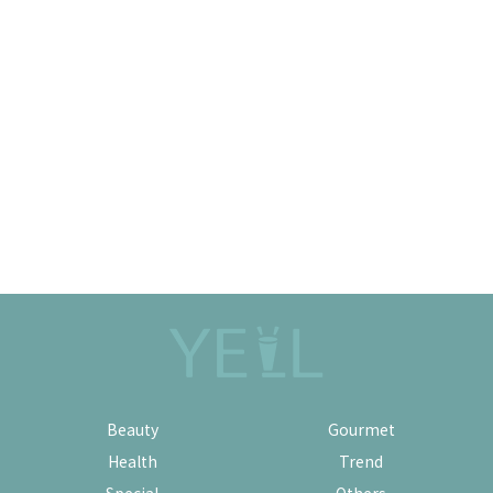
Beauty
Gourmet
Health
Trend
Special
Others