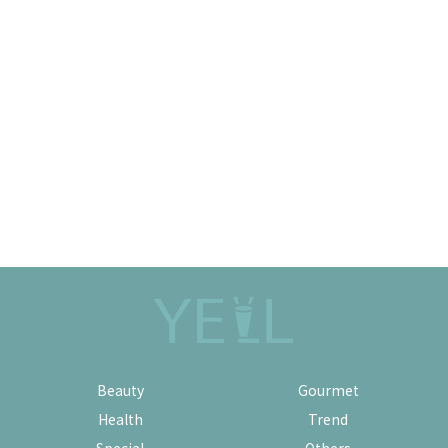
Beauty
Gourmet
Health
Trend
Special
Others