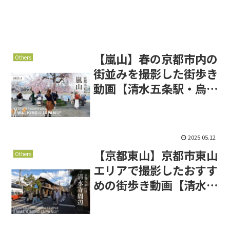
【嵐山】春の京都市内の
Others
街並みを撮影した街歩き
動画【清水五条駅・烏丸
通】
2025.05.12
【京都東山】京都市東山
Others
エリアで撮影したおすす
めの街歩き動画【清水
寺 東大路通】