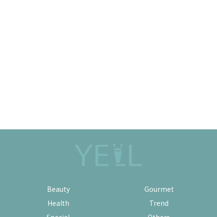
Beauty
Gourmet
Health
Trend
Special
Others