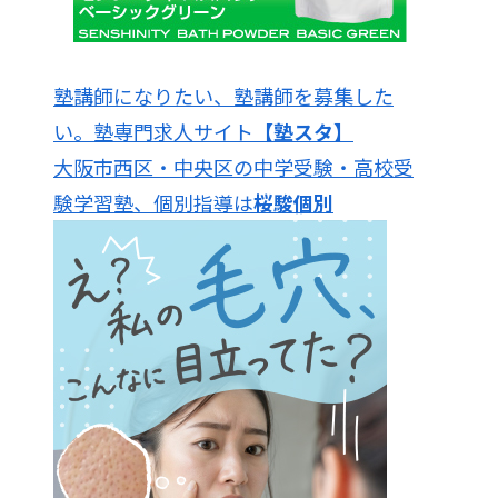
塾講師になりたい、塾講師を募集した
い。塾専門求人サイト
【塾スタ】
大阪市西区・中央区の中学受験・高校受
験学習塾、個別指導は
桜駿個別