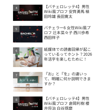
【バチェロレッテ4】男性
Wiki風プロフ 安齊勇馬 植
田玲雄 長田寛太
バチェラー6 女性Wiki風プ
ロフ 辻本菜々子 西川歩希
西田祥子
紙媒体での読書回帰が起こ
っているってホント？2026
年活字を楽しむために！
『お』と『を』の違いっ
て、明確に何か説明できま
すか？
【バチェロレッテ4】男性
Wiki風プロフ 倉岡利樹 櫻
井将治 白谷琢磨