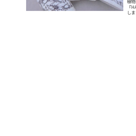
植物
『H
しま