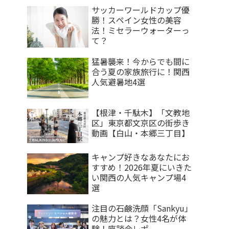
サッカーワールドカップ優
勝！スペイン女性の美容
法！ミセラーウォーターっ
て？
猛暑襲来！今からでも間に
合う夏の家族旅行に！関西
人気避暑地4選
【根津・千駄木】「文教地
区」東京都文京区の街歩き
動画【白山・本郷三丁目】
キャンプ好きなあなたにお
すすめ！2026年夏にいきた
い関西の人気キャンプ場4
選
注目の石鹸洗顔「Sankyu」
の魅力とは？女性4名が体
験！座談会レポ