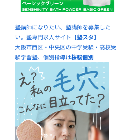
塾講師になりたい、塾講師を募集した
い。塾専門求人サイト
【塾スタ】
大阪市西区・中央区の中学受験・高校受
験学習塾、個別指導は
桜駿個別