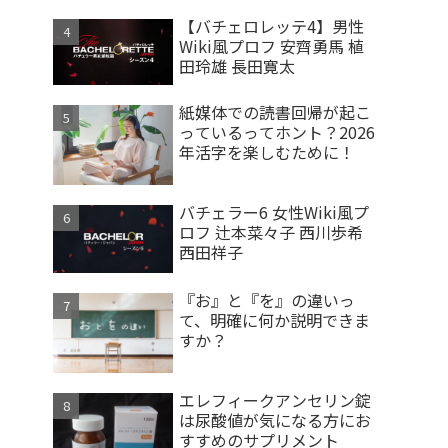
【バチェロレッテ4】男性
Wiki風プロフ 安齊勇馬 植
田玲雄 長田寛太
紙媒体での読書回帰が起こ
っているってホント？2026
年活字を楽しむために！
バチェラー6 女性Wiki風プ
ロフ 辻本菜々子 西川歩希
西田祥子
『お』と『を』の違いっ
て、明確に何か説明できま
すか？
エレフィークアンセリン錠
は尿酸値が気になる方にお
すすめのサプリメント