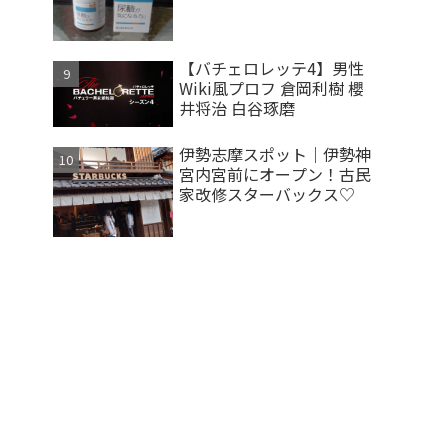
【バチェロレッテ4】男性
Wiki風プロフ 倉岡利樹 櫻
井将治 白谷琢磨
伊勢志摩スポット｜伊勢神
宮内宮前にオープン！古民
家改修スターバックス♡