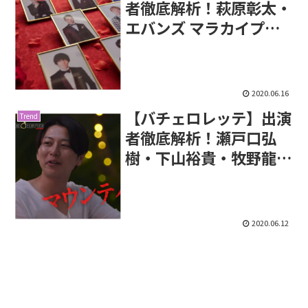
者徹底解析！萩原彰太・
エバンズ マラカイプロ
フィール
2020.06.16
【バチェロレッテ】出演
Trend
者徹底解析！瀬戸口弘
樹・下山裕貴・牧野龍介
プロフィール
2020.06.12