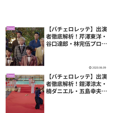
【バチェロレッテ】出演
Trend
者徹底解析！芹澤東洋・
谷口達郎・林完伍プロフ
ィール
2020.06.09
【バチェロレッテ】出演
Trend
者徹底解析！鎧澤涼太・
楠ダニエル・五島幸夫プ
ロフィール