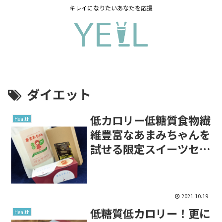
キレイになりたいあなたを応援
ダイエット
低カロリー低糖質食物繊
Health
維豊富なあまみちゃんを
試せる限定スイーツセッ
ト☆
2021.10.19
低糖質低カロリー！更に
Health