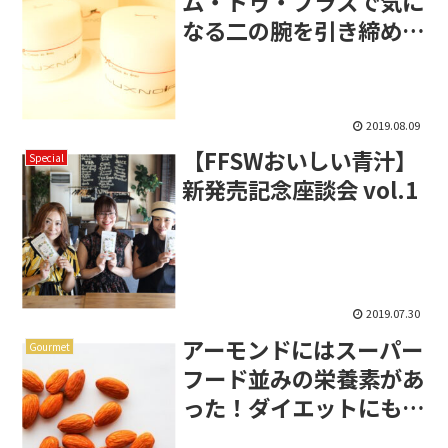
ム・ドゥ・ブラスで気に
なる二の腕を引き締め
る！
2019.08.09
【FFSWおいしい青汁】
Special
新発売記念座談会 vol.1
2019.07.30
アーモンドにはスーパー
Gourmet
フード並みの栄養素があ
った！ダイエットにも最
適！