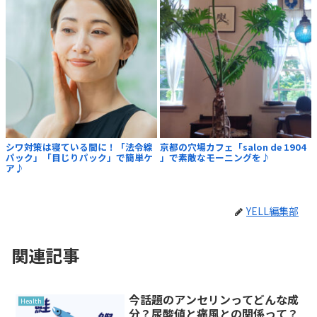
シワ対策は寝ている間に！「法令線
京都の穴場カフェ「salon de 1904
パック」「目じりパック」で簡単ケ
」で素敵なモーニングを♪
ア♪
YELL編集部
関連記事
今話題のアンセリンってどんな成
Health
分？尿酸値と痛風との関係って？