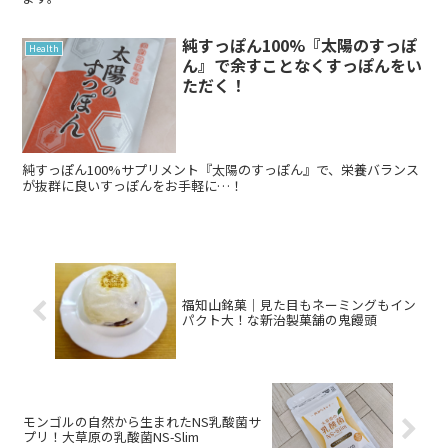
純すっぽん100%『太陽のすっぽ
Health
ん』で余すことなくすっぽんをい
ただく！
純すっぽん100%サプリメント『太陽のすっぽん』で、栄養バランス
が抜群に良いすっぽんをお手軽に…！
福知山銘菓｜見た目もネーミングもイン
パクト大！な新治製菓舗の鬼饅頭
モンゴルの自然から生まれたNS乳酸菌サ
プリ！大草原の乳酸菌NS-Slim