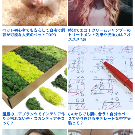
ペット初心者でも安心して自宅で飼
時短でエコ！クリームシャンプーの
育が可能な人気のペットTOP3
トリートメント効果や洗浄力は？オ
ススメ7選！
話題のエアプランツでインテリア作
小6からでも間に合う！自分のペー
り☆枯れない苔・スカンディアモス
スでやり遂げるモデレートな中学受
って？
験って？