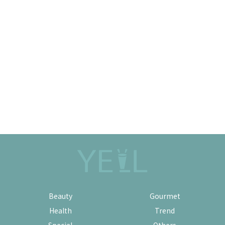
Beauty
Gourmet
Health
Trend
Special
Others