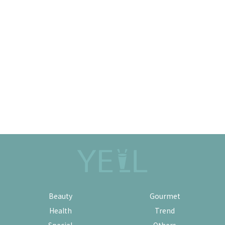
Beauty
Gourmet
Health
Trend
Special
Others