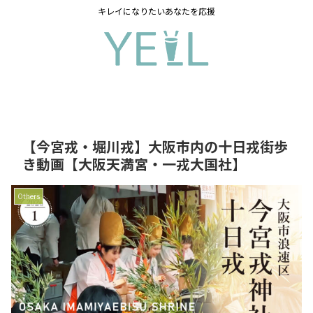
キレイになりたいあなたを応援
【今宮戎・堀川戎】大阪市内の十日戎街歩
き動画【大阪天満宮・一戎大国社】
Others