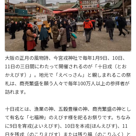
大阪の正月の風物詩、今宮戎神社で毎年1月9日、10日、
11日の三日間にわたって開催されるのが「十日戎（とお
かえびす）」。地元で「えべっさん」と親しまれるこの祭
礼は、商売繁盛を願う人々で毎年100万人以上の参拝者が
訪れます。
十日戎とは、漁業の神、五穀豊穣の神、商売繁盛の神とし
て有名な「七福神」のえびす様を祀るお祭りです。ちなみ
に9日を宵戎(よいえびす)、10日を本戎(ほんえびす)、11
日を残戎（のこりえびす）または残り福（のこりふく）と