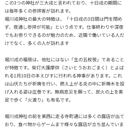
この3つの神社が三大戎と言われており、十日戎の期間に
は毎年多くの参拝客が訪れます。
堀川戎神社の最大の特徴は、「十日戎の3日間は門を閉め
ず、夜通し参拝が可能」という点です。仕事終わりや深夜
でもお参りできるのが魅力のため、近隣で働いている人だ
けでなく、多くの人が訪れます
堀川戎の福笹は、他社にはない「生の五枚笹」であること
が特徴です。柴灯大護摩供（さいとうおおごまく）とよば
れる1月10日の本えびすに行われる神事があります。これ
は山伏たちが祈祷を行い、燃え上がる炎の中に祈祷木を投
げ入れる姿は圧巻です。無病息災を願って、炭火の上を素
足で歩く「火渡り」も有名です。
堀川戎神社の前を東西に走る寺町通には多くの露店が出て
おり、食べ物からゲームまで様々な露店が立ち並んでいま