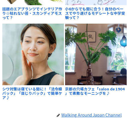
話題のエアプランツでインテリア作
小6からでも間に合う！自分のペー
り☆枯れない苔・スカンディアモス
スでやり遂げるモデレートな中学受
って？
験って？
シワ対策は寝ている間に！「法令線
京都の穴場カフェ「salon de 1904
パック」「目じりパック」で簡単ケ
」で素敵なモーニングを♪
ア♪
Walking Around Japan Channel