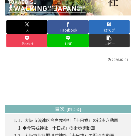
X
Facebook
はてブ
Pocket
LINE
コピー
2026.02.01
目次
1．大阪市浪速区今宮戎神社「十日戎」の街歩き動画
◆今宮戎神社「十日戎」の街歩き動画
2．大阪市北区堀川戎神社「十日戎」の街歩き動画