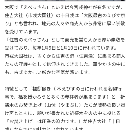
大阪で「えべっさん」といえば今宮戎神社が有名ですが、
住吉大社（市戎大国社）の十日戎は「大阪最古のえびす祭
り」とも言われ、地元の人々や商売人から非常に厚い崇敬
を受けています。
「住吉のえべっさん」として商売を営む人から厚い崇敬を
受けており、毎年1月9日と1月10日に行われています。
市戎大国社は、古くから住吉の港（住吉津）に集まる商人
たちの守護神として信仰されてきました。華やかさの中に
も、古式ゆかしい厳かな空気が漂います。
特徴として「福餅撒き（ 本えびすの日に行われる名物行
事で、福を授かろうと多くの参拝者が集まります）と「祈
祷木のお焚き上げ（山伏（やまぶし）たちが威勢の良い掛
け声とともに、願いが書かれた祈祷木を火の中に投じる
「お焚き上げ」は圧巻の迫力です。）が住吉大社「十日
戎」ならではの魅力といわれています。