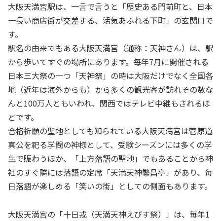
大阪天満宮駅は、一言で言うと「歴史ある門前町と、日本
一長い商店街が交差する、活気あふれる下町」の玄関口で
す。
駅名の由来でもある大阪天満宮（通称：天神さん）は、駅
から歩いてすぐの場所にあります。毎年7月に開催される
日本三大祭の一つ「天神祭」の時は大阪だけでなく全国各
地（近年は海外からも）から多くの観光客が訪れその数な
んと100万人ともいわれ、関西ではテレビ中継もされるほ
どです。
合格祈願の聖地としても知られている大阪天満宮は菅原道
真公を祀る学問の神様として、受験シーズンには多くの学
生で賑わうほか、「上方落語の聖地」でもあることから神
社のすぐ隣には落語の定席「天満天神繁昌亭」があり、毎
日落語が楽しめる「笑いの街」としての側面もあります。
大阪天満宮の「十日戎（天満天神えびす祭）」は、毎年1