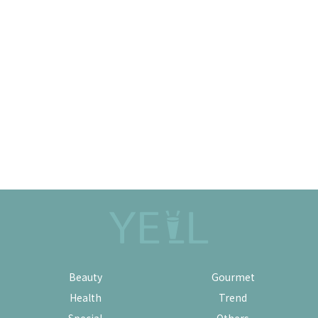
Beauty
Gourmet
Health
Trend
Special
Others