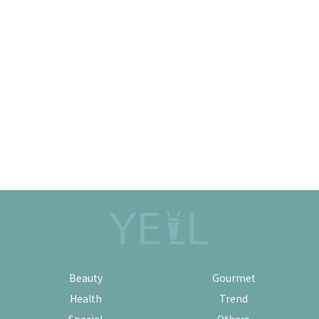
Beauty
Gourmet
Health
Trend
Special
Others