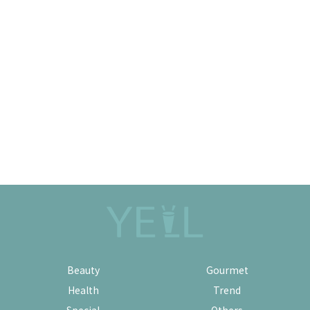
Beauty
Gourmet
Health
Trend
Special
Others