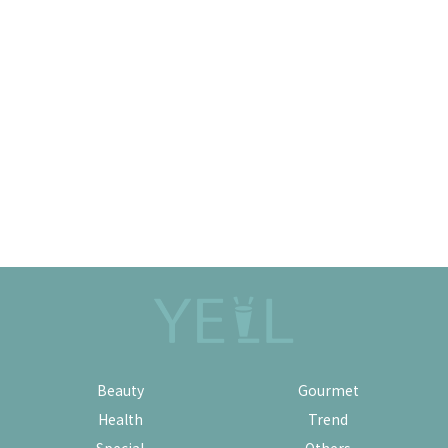
Beauty
Gourmet
Health
Trend
Special
Others