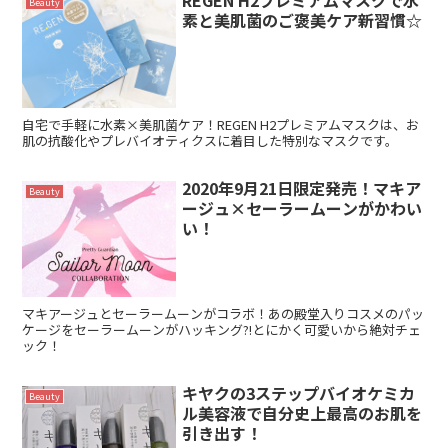
Beauty
素と美肌菌のご褒美ケア新習慣☆
自宅で手軽に水素×美肌菌ケア！REGEN H2プレミアムマスクは、お
肌の抗酸化やプレバイオティクスに着目した特別なマスクです。
2020年9月21日限定発売！マキア
Beauty
ージュ×セーラームーンがかわい
い！
マキアージュとセーラームーンがコラボ！あの殿堂入りコスメのパッ
ケージをセーラームーンがハッキング?!とにかく可愛いから絶対チェ
ック！
キヤクの3ステップバイオケミカ
Beauty
ル美容液で自分史上最高のお肌を
引き出す！