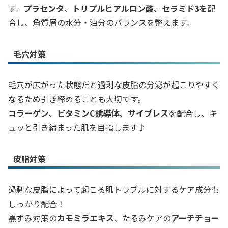
す。
プラセンタ
、
トリプルヒアルロン酸
、
セラミド3を
配
合し、角質層の水分・油分のバランスを整えます。
毛穴対策
毛穴が広がった状態だと過剰な皮脂の分泌が起こりやすく
なるため引き締めることも大切です。
コラーゲン
、
ビタミンC誘導体
、
サイプレス
を配合し、キ
ュッと引き締まった肌を目指します♪
皮脂対策
過剰な皮脂によって起こる肌トラブルに対するケア成分も
しっかり配合！
黒ずみ対策の
カモミラエキス
、たるみケアの
アーチチョー